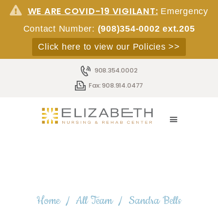
WE ARE COVID-19 VIGILANT:
Emergency
Contact Number:
(908)354-0002 ext.205
Click here to view our Policies >>
HOME
908.354.0002
ABOUT
Fax: 908.914.0477
SERVICES
ACCOMMODATIONS
STAFF
EMPLOYMENT
ADMISSIONS
CONTACT
Sandra Bells
Home
All Team
Sandra Bells