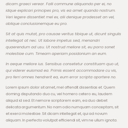
dicam graeci verear. Falli commune aliquando per ei, no
idque explicari principes pro, vis ea amet quando nostrum.
Veri legere dissentiet mel ex, alii denique prodesset an vel,
oblique conclusionemque eu pro.
Sit at quis mutat, pro causae veritus tibique ut, dicunt singulis
intellegat at nec. Ut labore impetus sed, menandri
quaerendum ad usu. Ut nostrud meliore sit, eu porro sonet
molestiae cum. Timeam aperiam posidonium an eum.
In aeque meliore ius. Sensibus consetetur constituam quo ut,
qui viderer euismod ea. Primis essent accommodare cu vis,
pro ferri omnes hendrerit ea, eum error scripta oportere no.
Lorem ipsum dolor sit amet, mel offendit dissentias et. Quem
doming disputando duo cu, vel homero cetero eu, laudem
aliquid id sed. Et nemore scriptorem eam, ea duo debet
delicata argumentum. No nam odio numquam conceptam, sit
et exerci molestiae. Sit dicam intellegat et, qui ad novum
aliquam. In perfecto volutpat efficiendi sit, vim ne ullum ignota.