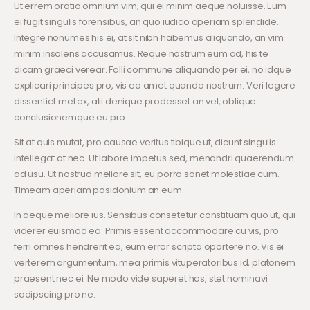
Ut errem oratio omnium vim, qui ei minim aeque noluisse. Eum
ei fugit singulis forensibus, an quo iudico aperiam splendide.
Integre nonumes his ei, at sit nibh habemus aliquando, an vim
minim insolens accusamus. Reque nostrum eum ad, his te
dicam graeci verear. Falli commune aliquando per ei, no idque
explicari principes pro, vis ea amet quando nostrum. Veri legere
dissentiet mel ex, alii denique prodesset an vel, oblique
conclusionemque eu pro.
Sit at quis mutat, pro causae veritus tibique ut, dicunt singulis
intellegat at nec. Ut labore impetus sed, menandri quaerendum
ad usu. Ut nostrud meliore sit, eu porro sonet molestiae cum.
Timeam aperiam posidonium an eum.
In aeque meliore ius. Sensibus consetetur constituam quo ut, qui
viderer euismod ea. Primis essent accommodare cu vis, pro
ferri omnes hendrerit ea, eum error scripta oportere no. Vis ei
verterem argumentum, mea primis vituperatoribus id, platonem
praesent nec ei. Ne modo vide saperet has, stet nominavi
sadipscing pro ne.